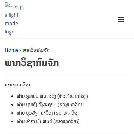
S
k
i
p
t
o
Home
/ ພາກວິຊາກົນຈັກ
c
ພາກວິຊາກົນຈັກ
o
n
t
ຄະນະພາກວິຊາ
e
n
ທ່ານ ສູນພົນ ພັນທະວົງ (ຫົວໜ້າພາກວິຊາ)
t
ທ່ານ ບຸນທົງ ວົງສະຖຽນ (ຮອງພາກວິຊາ)
ທ່ານ ບຸນລ້ຽງ ມະນີວົງ (ຮອງພາກວິຊາ
ທ່ານ ອຳຄາ ພົນພັກດີ (ຮອງພາກວິຊາ)