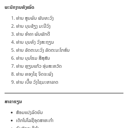
ພະນັກງານທັງໝົດ
ທ່ານ ສູນພົນ ພັນທະວົງ
ທ່ານ ບຸນລ້ຽງ ມະນີວົງ
ທ່ານ ອຳຄາ ພົນພັກດີ
ທ່ານ ບຸນທົງ ວົງສະຖຽນ
ທ່ານ ລັດຕະນະວົງ ລັດຕະນະໂກສົນ
ທ່ານ ບຸນໂຮມ ສີສຸສັນ
ທ່ານ ຫຼຽນແກ້ວ ອຸ່ນສະຫວັດ
ທ່ານ ທອງໄຊ ຈິດຈະພົງ
ທ່ານ ເບີ້ຍ ວົງໄຊມະຫາລາດ
ສາຂາຮຽນ
ສ້ອມແປງລົດຍົນ
ເຕັກໂນ່ໂລຊີອຸດສາຫະກຳ