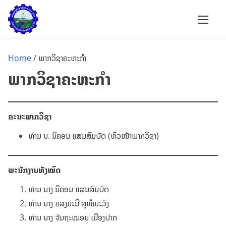
S
k
i
p
Home
/ ພາກວິຊາຄະຫະກຳ
t
ພາກວິຊາຄະຫະກຳ
o
c
o
ຄະນະພາກວິຊາ
n
t
ທ່ານ ນ. ນິຄອນ ແສນສົມບັດ (ຫົວໜ້າພາກວິຊາ)
e
n
ພະນັກງານທັງໝົດ
t
ທ່ານ ນາງ ນິຄອນ ແສນສົມບັດ
ທ່ານ ນາງ ແສງມະນີ ສຸທຳມະວົງ
ທ່ານ ນາງ ຈັນຖະໜອມ ເມືອງປາກ