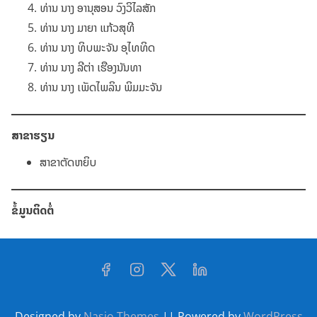
ທ່ານ ນາງ ອານຸສອນ ວົງວິໄລສັກ
ທ່ານ ນາງ ມາຍາ ແກ້ວສຸທີ
ທ່ານ ນາງ ທິບພະຈັນ ອຸໄທທິດ
ທ່ານ ນາງ ລີຕ່າ ເຮືອງນັນທາ
ທ່ານ ນາງ ເພັດໄພລິນ ພິມມະຈັນ
ສາຂາຮຽນ
ສາຂາຕັດຫຍິບ
ຂໍ້ມູນຕິດຕໍ່
Designed by
Nasio Themes
||
Powered by
WordPress