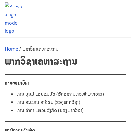
S
k
i
p
t
o
Home
/ ພາກວິຊາເຄຫາສະຖານ
c
ພາກວິຊາເຄຫາສະຖານ
o
n
t
ຄະນະພາກວິຊາ
e
n
ທ່ານ ບຸນມີ ແສນສົມບັດ (ຮັກສາການຫົວໜ້າພາກວິຊາ)
t
ທ່ານ ສະໝານ ສາລີຂັນ (ຮອງພາກວິຊາ)
ທ່ານ ອຳຄາ ແຫວນວົງສົດ (ຮອງພາກວິຊາ)
ພະນັກງານທັງໝົດ