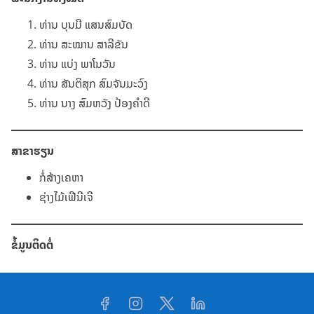
ທ່ານ ບຸນມີ ແສນສົມບັດ
ທ່ານ ສະໝານ ສາລີຂັນ
ທ່ານ ແບ່ງ ພາໂນວັນ
ທ່ານ ສັນຕິສຸກ ສົມຈັນມະວົງ
ທ່ານ ນາງ ສົມຫວັງ ປ້ອງຄຳດີ
ສາຂາຮຽນ
ກໍ່ສ້າງເຄຫາ
ຊ່າງໄມ້ເຟີນີເຈີ
ຂໍ້ມູນຕິດຕໍ່