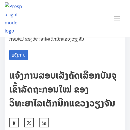
S
k
i
Home
/
ແຈ້ງການ
/ ແຈ້ງການສອບເສັງຄັດເລືອກບັນຈຸເຂົ້າລັດຖະ
p
ກອນໃໝ່ ຂອງວິທະຍາໄລເຕັກນິກແຂວງວຽງຈັນ
t
o
ແຈ້ງການ
c
o
ແຈ້ງການສອບເສັງຄັດເລືອກບັນຈຸ
n
ເຂົ້າລັດຖະກອນໃໝ່ ຂອງ
t
e
ວິທະຍາໄລເຕັກນິກແຂວງວຽງຈັນ
n
t
S