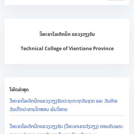
a
r
c
h
ວິທະຍາໄລເຕັກນິກ ແຂວງວຽງຈັນ
H
e
Technical College of Vientiane Province
r
e
.
.
.
ໂພ້ດລ່າສຸດ
ວິທະຍາໄລເຕັກນິກແຂວງວຽງຈັນປະຖະກະຖາວັນຊາດ ແລະ ວັນຄ້າຍ
ວັນເກີດປະທານໄກສອນ ພົມວິຫານ
ວິທະຍາໄລເຕັກນິກແຂວງວຽງຈັນ (ວິທະຍາເຂດວັງວຽງ) ຕອນຮັບພຣະ