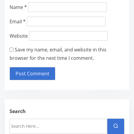
Name
*
Email
*
Website
Save my name, email, and website in this
browser for the next time I comment.
Search
S
e