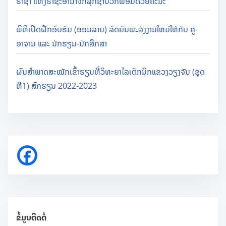
ຣາຊາ ແຫ່ງຣາຊະອານາຈັກລຸກຊຳບວກພ້ອມດ້ວຍຄະນະ
ພິທີເປີດຝືກອົບຮົມ (ອອນລາຍ) ລົດຍົນພະລັງງານໃຫມ່ໃຫ້ກັບ ຄູ-
ອາຈານ ແລະ ນັກຮຽນ-ນັກສຶກສາ
ຜົນສຳພາດສະໝັກເຂົ້າຮຽນທີ່ວິທະຍາໄລເຕັກນິກແຂວງວຽງຈັນ (ຊຸດ
ທີ1) ສົກຮຽນ 2022-2023
ຂໍ້ມູນຕິດຕໍ່