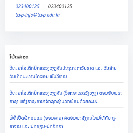
023400125
023400125
tcvp-info@tcvp.edu.la
ໂພ້ດລ່າສຸດ
ວິທະຍາໄລເຕັກນິກແຂວງວຽງຈັນປະຖະກະຖາວັນຊາດ ແລະ ວັນຄ້າຍ
ວັນເກີດປະທານໄກສອນ ພົມວິຫານ
ວິທະຍາໄລເຕັກນິກແຂວງວຽງຈັນ (ວິທະຍາເຂດວັງວຽງ) ຕອນຮັບພຣະ
ຣາຊາ ແຫ່ງຣາຊະອານາຈັກລຸກຊຳບວກພ້ອມດ້ວຍຄະນະ
ພິທີເປີດຝືກອົບຮົມ (ອອນລາຍ) ລົດຍົນພະລັງງານໃຫມ່ໃຫ້ກັບ ຄູ-
ອາຈານ ແລະ ນັກຮຽນ-ນັກສຶກສາ