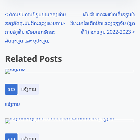
e
o
n
P
<
ຕ້ອນຮັບການຢ້ຽມຢາມຂອງທ່ານ
ຜົນສຳພາດສະໝັກເຂົ້າຮຽນທີ່
:
ຮອງລັດຖະມົນຕີກະຊວງແຜນການ-
ວິທະຍາໄລເຕັກນິກແຂວງວຽງຈັນ (ຊຸດ
o
ການລົງທຶນ ພ້ອມເອກອັກຄະ
ທີ1) ສົກຮຽນ 2022-2023
>
s
ລັດຖະທູດ ແລະ ອຸປະທູດ,
t
Related Posts
s
n
a
ຂ່າວ
ແຈ້ງການ
v
ແຈ້ງການ
i
g
ຂ່າວ
ແຈ້ງການ