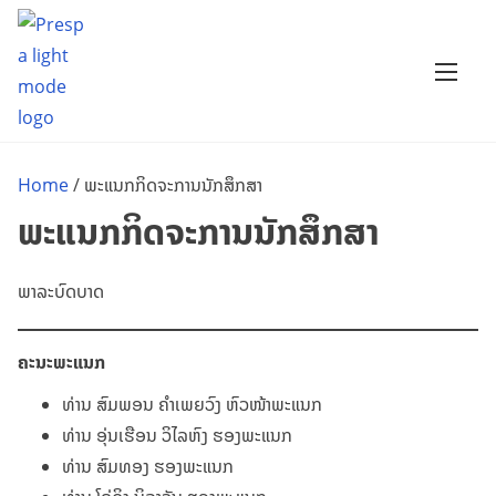
S
k
i
p
t
o
Home
/ ພະແນກກິດຈະການນັກສຶກສາ
c
ພະແນກກິດຈະການນັກສຶກສາ
o
n
ພາລະບົດບາດ
t
e
n
ຄະນະພະແນກ
t
ທ່ານ ສົມພອນ ຄຳເພຍວົງ ຫົວໜ້າພະແນກ
ທ່ານ ອຸ່ນເຮືອນ ວິໄລຫົງ ຮອງພະແນກ
ທ່ານ ສົມທອງ ຮອງພະແນກ