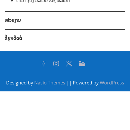
ທ່ານ ໂຊ່ດິງ ນິລາວັນ ຮອງພະແນກ
ໜ່ວຍງານ
ຂໍ້ມູນຕິດຕໍ່
Designed by
Nasio Themes
||
Powered by
WordPress