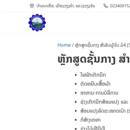
S
ບ້ານນາເຄືອ, ເມືອງວຽງຄຳ, ແຂວງວຽງຈັນ
02340015
k
i
p
t
Home
/ ຫຼັກສູດຊັ້ນກາງ ສຳລັບຜູ້ຈົບ ມໍ4 
o
ຫຼັກສູດຊັ້ນກາງ ສຳ
c
o
ໄຟຟ້າເຕັກນິກ
n
ຕັດຫຍິບເສື້ອຜ້າ
t
ອາຫານ-ການບໍລິການ
e
ຊ່າງເຕັກນິກສ້ອມແປງ ແລະ 
n
ສ້ອມແປງລົດຂະໜາດເບົາ 
t
ກໍ່ສ້າງເຄຫາ
ຊ່າງໄມ້ເຟີນີເຈີ