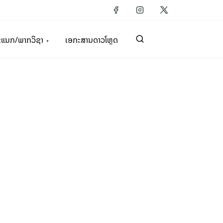
ະແນກ/ພາກວິຊາ
ເອກະສານດາວໂຫຼດ