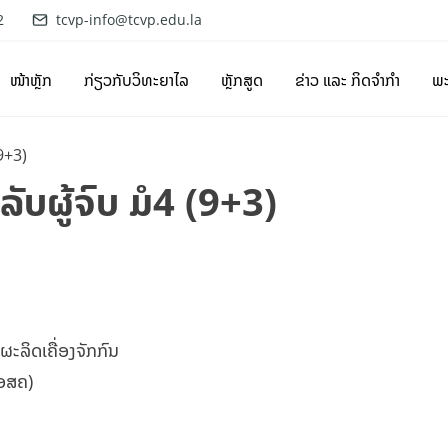
2
tcvp-info@tcvp.edu.la
ໜ້າຫຼັກ
ກ່ຽວກັບວິທະຍາໄລ
ຫຼັກສູດ
ຂ່າວ ແລະ ກິດຈຳກຳ
ພ
(9+3)
ລັບຜູ້ຈົບ ມໍ4 (9+3)
ຜະລິດເຄື່ອງຈັກກົນ
(ອສຄ)