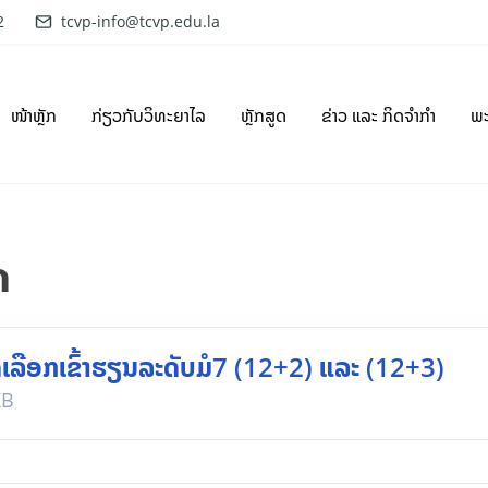
2
tcvp-info@tcvp.edu.la
ໜ້າຫຼັກ
ກ່ຽວກັບວິທະຍາໄລ
ຫຼັກສູດ
ຂ່າວ ແລະ ກິດຈຳກຳ
ພ
ດ
ລືອກເຂົ້າຮຽນລະດັບມໍ7 (12+2) ແລະ (12+3)
KB