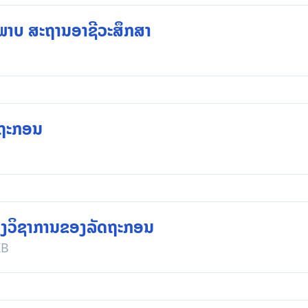
ະພາບ ສະຖານອາຊີວະສຶກສາ
ດຖະກອນ
່ງວິຊາການຂອງລັດຖະກອນ
KB