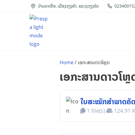
S
ບ້ານນາເຄືອ, ເມືອງວຽງຄຳ, ແຂວງວຽງຈັນ
02340015
k
i
p
t
o
c
Home
/ ເອກະສານດາວໂຫຼດ
o
ເອກະສານດາວໂຫຼ
n
t
e
ໃບສະໝັກສຳພາດຄັດເ
n
1 file(s)
124.91 
t