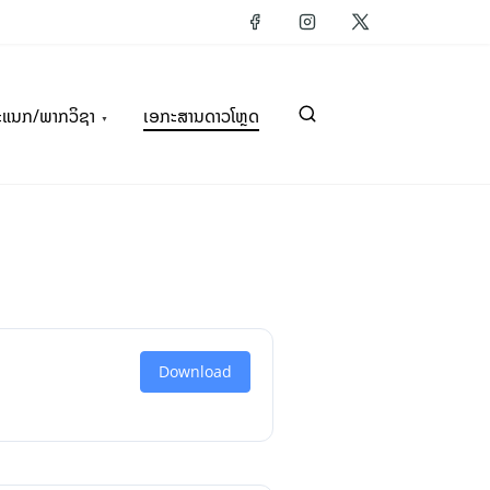
ະແນກ/ພາກວິຊາ
ເອກະສານດາວໂຫຼດ
Download