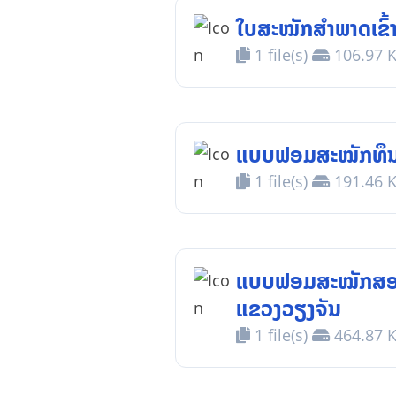
ໃບສະໝັກສຳພາດເຂົ້
1 file(s)
106.97 
ແບບຟອມສະໝັກທຶນເ
1 file(s)
191.46 
ແບບຟອມສະໝັກສອບເສ
ແຂວງວຽງຈັນ
1 file(s)
464.87 