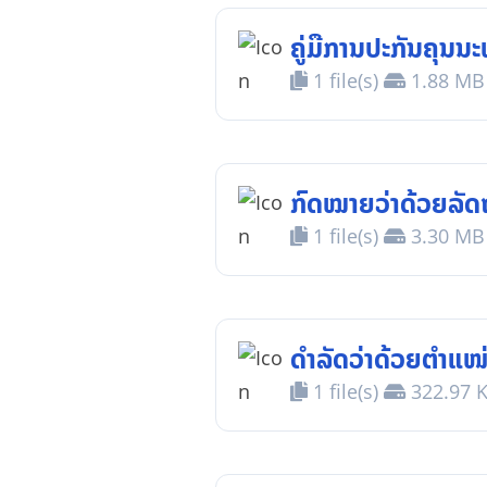
ຄູ່ມືການປະກັນຄຸນນ
1 file(s)
1.88 MB
ກົດໝາຍວ່າດ້ວຍລັ
1 file(s)
3.30 MB
ດຳລັດວ່າດ້ວຍຕຳແໜ
1 file(s)
322.97 