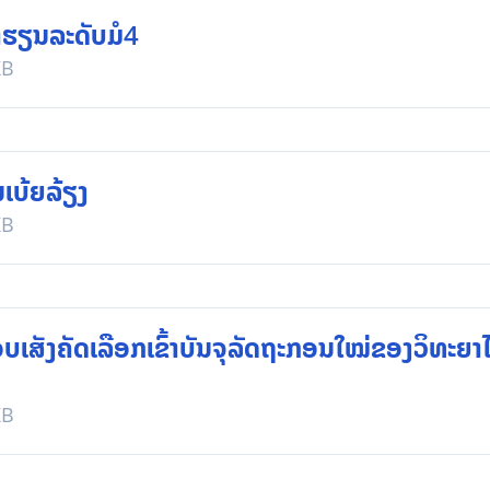
າຮຽນລະດັບມໍ4
KB
ບ້ຍລ້ຽງ
KB
ັງຄັດເລືອກເຂົ້າບັນຈຸລັດຖະກອນໃໝ່ຂອງວິທະຍາໄ
KB