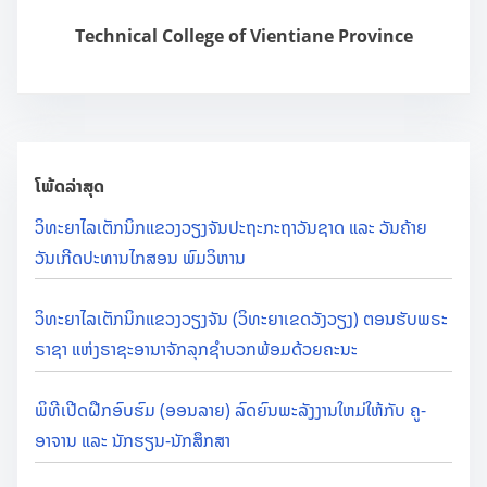
H
ມ
e
Technical College of Vientiane Province
າ
r
ຮັ
e
ບ
.
ບໍ
.
ລິ
.
ໂພ້ດລ່າສຸດ
ຈ
າ
ວິທະຍາໄລເຕັກນິກແຂວງວຽງຈັນປະຖະກະຖາວັນຊາດ ແລະ ວັນຄ້າຍ
ກ
ວັນເກີດປະທານໄກສອນ ພົມວິຫານ
ເ
ລື
ວິທະຍາໄລເຕັກນິກແຂວງວຽງຈັນ (ວິທະຍາເຂດວັງວຽງ) ຕອນຮັບພຣະ
ອ
ຣາຊາ ແຫ່ງຣາຊະອານາຈັກລຸກຊຳບວກພ້ອມດ້ວຍຄະນະ
ດ
ທີ່
ພິທີເປີດຝືກອົບຮົມ (ອອນລາຍ) ລົດຍົນພະລັງງານໃຫມ່ໃຫ້ກັບ ຄູ-
ວິ
ອາຈານ ແລະ ນັກຮຽນ-ນັກສຶກສາ
ທ