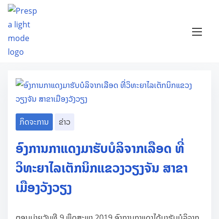
S
Category:
ກິດຈະການ
k
i
ປະຈຳວັນ
p
t
o
c
o
ກິດຈະການ
ຂ່າວ
n
t
ອົງການກາແດງມາຮັບບໍລິຈາກເລືອດ ທີ່
e
ວິທະຍາໄລເຕັກນິກແຂວງວຽງຈັນ ສາຂາ
n
t
ເມືອງວັງວຽງ
ຕອນບ່າຍວັນທີ 9 ພຶດສະພາ 2019 ອົງການກາແດງໄດ້ມາຮັບບໍລິຈາກ