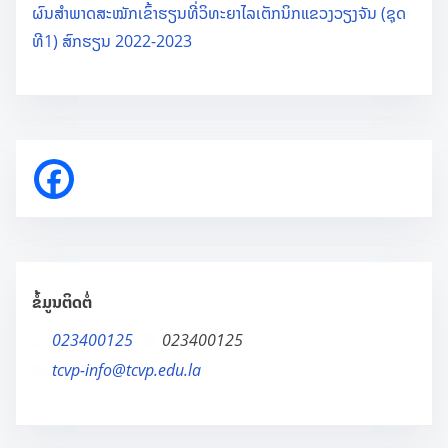
ະ
ຜົນສຳພາດສະໝັກເຂົ້າຮຽນທີ່ວິທະຍາໄລເຕັກນິກແຂວງວຽງຈັນ (ຊຸດ
ຍ
ທີ1) ສົກຮຽນ 2022-2023
າ
ໄ
ລ
ເ
ຕັ
ກ
ນິ
ກ
ແ
ຂໍ້ມູນຕິດຕໍ່
ຂ
023400125
023400125
ວ
tcvp-info@tcvp.edu.la
ງ
ວ
ຽ