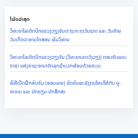
ງ
ຈັ
ໂພ້ດລ່າສຸດ
ນ
ສ
ວິທະຍາໄລເຕັກນິກແຂວງວຽງຈັນປະຖະກະຖາວັນຊາດ ແລະ ວັນຄ້າຍ
າ
ວັນເກີດປະທານໄກສອນ ພົມວິຫານ
ຂ
າ
ວິທະຍາໄລເຕັກນິກແຂວງວຽງຈັນ (ວິທະຍາເຂດວັງວຽງ) ຕອນຮັບພຣະ
ເ
ຣາຊາ ແຫ່ງຣາຊະອານາຈັກລຸກຊຳບວກພ້ອມດ້ວຍຄະນະ
ມື
ອ
ພິທີເປີດຝືກອົບຮົມ (ອອນລາຍ) ລົດຍົນພະລັງງານໃຫມ່ໃຫ້ກັບ ຄູ-
ງ
ອາຈານ ແລະ ນັກຮຽນ-ນັກສຶກສາ
ວັ
ງ
ວ
ຽ
ງ