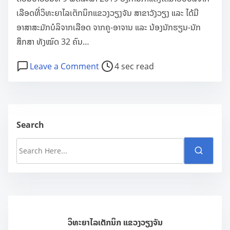
ເລືອດທີ່ວິທະຍາໄລເຕັກນິກແຂວງວຽງຈັນ ສາຂາວັງວຽງ ແລະ ໄດ້ມີ
ອາສາສະມັກບໍລິຈາກເລືອດ ຈາກຄູ-ອາຈານ ແລະ ນ້ອງນັກຮຽນ-ນັກ
ສຶກສາ ທັງໝົດ 32 ຄົນ…
P
o
Leave a Comment
4 sec read
o
n
s
ອົ
t
ງ
r
ກ
Search
e
າ
S
a
ນ
e
d
ກ
a
t
າ
r
i
ແ
c
m
ດ
h
e
ງ
ວິທະຍາໄລເຕັກນິກ ແຂວງວຽງຈັນ