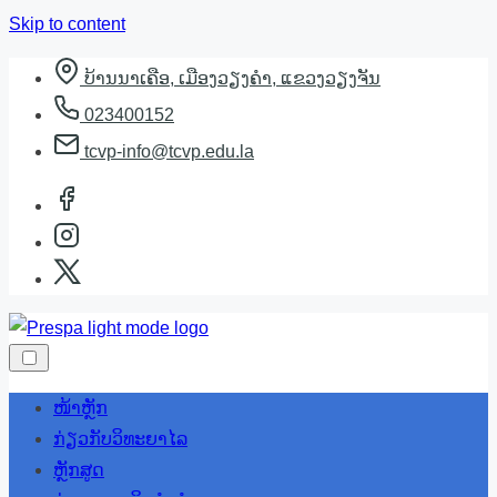
Skip to content
ບ້ານນາເຄືອ, ເມືອງວຽງຄຳ, ແຂວງວຽງຈັນ
023400152
tcvp-info@tcvp.edu.la
ໜ້າຫຼັກ
ກ່ຽວກັບວິທະຍາໄລ
ຫຼັກສູດ