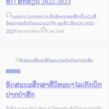
ທີ1) ສົກຮຽນ 2022-2023
Leave a Comment
on ຜົນສຳພາດສະໝັກເຂົ້າຮຽນທີ່
ວິທະຍາໄລເຕັກນິກແຂວງວຽງຈັນ (ຊຸດທີ1) ສົກຮຽນ 2022-
2023
Post read time
0 sec read
ແຈ້ງການ
ທັດສະນະສຶກສາທີ່ວິທະຍາໄລເຕັກນິກ
ປາກປ່າສັກ
ວັນທີ 4 ກຸມພາ 2021 ຜ່ານມາ ວິທະຍາໄລເຕັກນິກແຂວງວຽງຈັນ