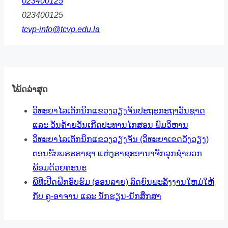
023400125
023400125
tcvp-info@tcvp.edu.la
ໂພ້ດລ່າສຸດ
ວິທະຍາໄລເຕັກນິກແຂວງວຽງຈັນປະຖະກະຖາວັນຊາດ
ແລະ ວັນຄ້າຍວັນເກີດປະທານໄກສອນ ພົມວິຫານ
ວິທະຍາໄລເຕັກນິກແຂວງວຽງຈັນ (ວິທະຍາເຂດວັງວຽງ)
ຕອນຮັບພຣະຣາຊາ ແຫ່ງຣາຊະອານາຈັກລຸກຊຳບວກ
ພ້ອມດ້ວຍຄະນະ
ພິທີເປີດຝືກອົບຮົມ (ອອນລາຍ) ລົດຍົນພະລັງງານໃຫມ່ໃຫ້
ກັບ ຄູ-ອາຈານ ແລະ ນັກຮຽນ-ນັກສຶກສາ