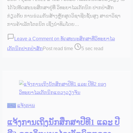
ໄດ້ໄປທັດສະນະສຶກສາຢູ່ທີ່ ວິທະຍາໄລເຕັກນິກ ປາກປ່າສັກ
ກ່ຽວກັບ ການຮ່ວມກັນສ້າງຫຼັກສູດວິຊາຊີບຊັ້ນສູງ ສາຂາວິຊາ
ການຄ້າເລັກໂຕຣນິກ ເຊິ່ງນຳທິມໂດຍ…
Leave a Comment
on ທັດສະນະສຶກສາທີ່ວິທະຍາໄລ
ເຕັກນິກປາກປ່າສັກ
Post read time
5 sec read
ຂ່າວ
ແຈ້ງການ
ແຈ້ງການເຖິງນັກສຶກສາປີທີ1 ແລະ ປີ