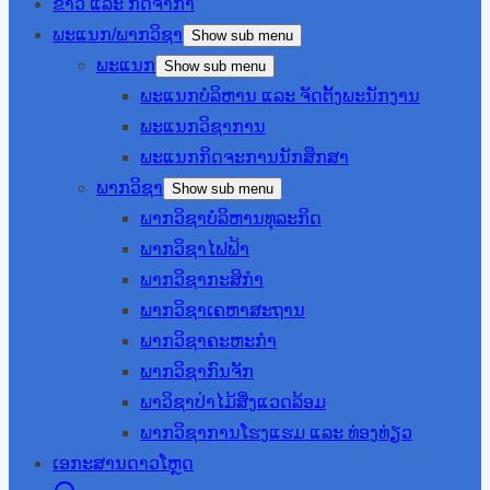
ຂ່າວ ແລະ ກິດຈຳກຳ
ພະແນກ/ພາກວິຊາ
Show sub menu
ພະແນກ
Show sub menu
ພະແນກບໍລິຫານ ແລະ ຈັດຕັ້ງພະນັກງານ
ພະແນກວິຊາການ
ພະແນກກິດຈະການນັກສຶກສາ
ພາກວິຊາ
Show sub menu
ພາກວິຊາບໍລິຫານທຸລະກິດ
ພາກວິຊາໄຟຟ້າ
ພາກວິຊາກະສິກຳ
ພາກວິຊາເຄຫາສະຖານ
ພາກວິຊາຄະຫະກຳ
ພາກວິຊາກົນຈັກ
ພາວິຊາປ່າໄມ້ສິ່ງແວດລ້ອມ
ພາກວິຊາການໂຮງແຮມ ແລະ ທ່ອງທ່ຽວ
ເອກະສານດາວໂຫຼດ