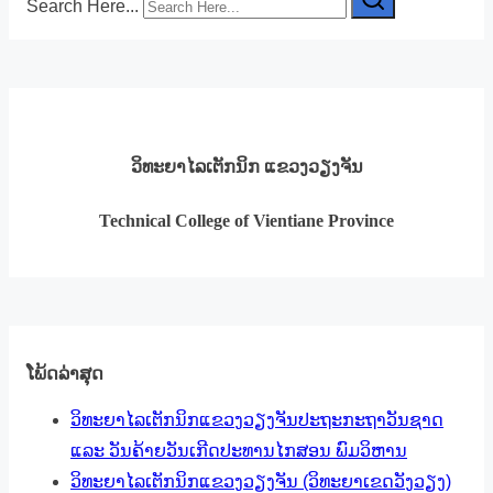
Search Here...
ວິທະຍາໄລເຕັກນິກ ແຂວງວຽງຈັນ
Technical College of Vientiane Province
ໂພ້ດລ່າສຸດ
ວິທະຍາໄລເຕັກນິກແຂວງວຽງຈັນປະຖະກະຖາວັນຊາດ
ແລະ ວັນຄ້າຍວັນເກີດປະທານໄກສອນ ພົມວິຫານ
ວິທະຍາໄລເຕັກນິກແຂວງວຽງຈັນ (ວິທະຍາເຂດວັງວຽງ)