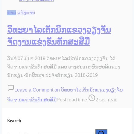
ຂ່າວ
ແຈ້ງການ
ວິທະຍາໄລເຕັກນິກແຂວງວຽງຈັນ
ຈັດງານແຂ່ງຂັນທັກສະສີມື
ວັນທີ 07 ມີນາ 2019 ວິທະຍາໄລເຕັກນິກແຂວງວຽງຈັນ ໄດ້
ຈັດງານແຂ່ງຂັນທັກສະສີມື ແລະ ວາງສະແດງຜົນຜະລິດຂອງ
ນັກຮຽນ-ນັກສຶກສາ ປະຈຳສົກຮຽນ 2018-2019
Leave a Comment
on ວິທະຍາໄລເຕັກນິກແຂວງວຽງຈັນ
ຈັດງານແຂ່ງຂັນທັກສະສີມື
Post read time
2 sec read
Search