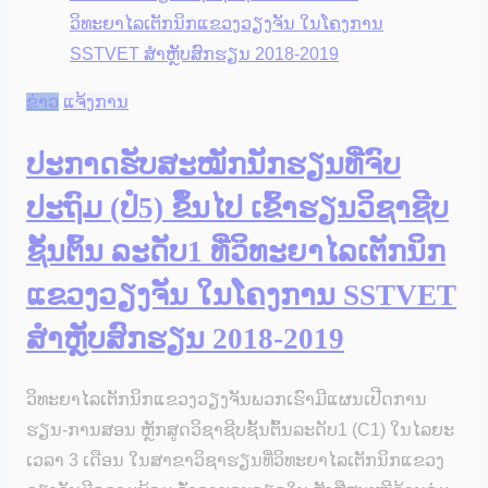
ຂ່າວ
ແຈ້ງການ
ປະກາດຮັບສະໝັກນັກຮຽນທີ່ຈົບ
ປະຖົມ (ປໍ5) ຂຶ້ນໄປ ເຂົ້າຮຽນວິຊາຊີບ
ຊັ້ນຕົ້ນ ລະດັບ1 ທີ່ວິທະຍາໄລເຕັກນິກ
ແຂວງວຽງຈັນ ໃນໂຄງການ SSTVET
ສຳຫຼັບສົກຮຽນ 2018-2019
ວິທະຍາໄລເຕັກນິກແຂວງວຽງຈັນພວກເຮົາມີແຜນເປີດການ
ຮຽນ-ການສອນ ຫຼັກສູດວິຊາຊີບຊັ້ນຕົ້ນລະດັບ1 (C1) ໃນໄລຍະ
ເວລາ 3 ເດືອນ ໃນສາຂາວິຊາຮຽນທີ່ວິທະຍາໄລເຕັກນິກແຂວງ