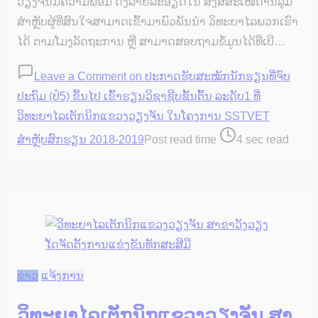
ວຽງຈັນມີຄວາມພ້ອມ ດັ່ງລາຍລະອຽດໃນ ສັງສືສະເໜີດ້ານລຸ່ມ
ສຳຫຼັບຜູ້ທີ່ສົນໃຈສາມາດເຂົ້າມາພົວພັນນຳ ວິທະຍາໄລພວກເຮົາ
ໄດ້ ຕາມໂມງລັດຖະການ ຫຼື ສາມາດສອບຖາມຂໍ້ມູນໄດ້ທີ່ເບີ…
Leave a Comment
on ປະກາດຮັບສະໝັກນັກຮຽນທີ່ຈົບ
ປະຖົມ (ປໍ5) ຂຶ້ນໄປ ເຂົ້າຮຽນວິຊາຊີບຊັ້ນຕົ້ນ ລະດັບ1 ທີ່
ວິທະຍາໄລເຕັກນິກແຂວງວຽງຈັນ ໃນໂຄງການ SSTVET
ສຳຫຼັບສົກຮຽນ 2018-2019
Post read time
4 sec read
ຂ່າວ
ແຈ້ງການ
ວິທະຍາໄລເຕັກນິກແຂວງວຽງຈັນ ສາ