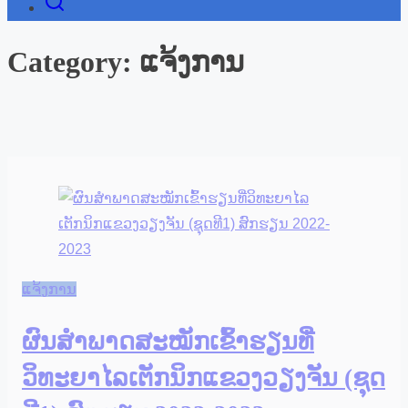
Category:
ແຈ້ງການ
ແຈ້ງການ
ຜົນສຳພາດສະໝັກເຂົ້າຮຽນທີ່
ວິທະຍາໄລເຕັກນິກແຂວງວຽງຈັນ (ຊຸດ