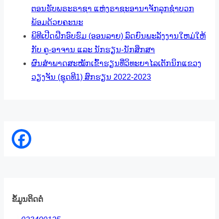
ຕອນຮັບພຣະຣາຊາ ແຫ່ງຣາຊະອານາຈັກລຸກຊຳບວກ
ພ້ອມດ້ວຍຄະນະ
ພິທີເປີດຝືກອົບຮົມ (ອອນລາຍ) ລົດຍົນພະລັງງານໃຫມ່ໃຫ້
ກັບ ຄູ-ອາຈານ ແລະ ນັກຮຽນ-ນັກສຶກສາ
ຜົນສຳພາດສະໝັກເຂົ້າຮຽນທີ່ວິທະຍາໄລເຕັກນິກແຂວງ
ວຽງຈັນ (ຊຸດທີ1) ສົກຮຽນ 2022-2023
ຂໍ້ມູນຕິດຕໍ່