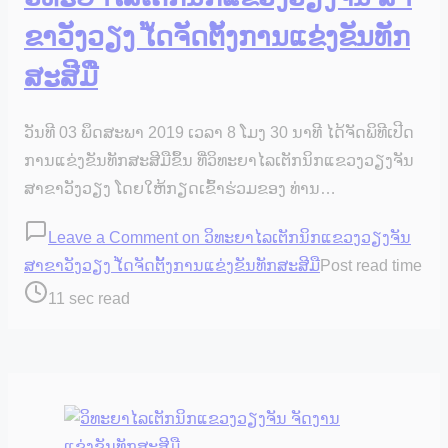
ຂາວັງວຽງ ໄ້ດຈັດຕັ້ງການແຂ່ງຂັນທັກ
ສະສີມື
ວັນທີ 03 ພຶດສະພາ 2019 ເວລາ 8 ໂມງ 30 ນາທີ ໄດ້ຈັດພິທີເປີດ
ການແຂ່ງຂັນທັກສະສີມືຂຶ້ນ ທີ່ວິທະຍາໄລເຕັກນິກແຂວງວຽງຈັນ
ສາຂາວັງວຽງ ໂດຍໃຫ້ກຽດເຂົ້າຮ່ວມຂອງ ທ່ານ…
Leave a Comment
on ວິທະຍາໄລເຕັກນິກແຂວງວຽງຈັນ
ສາຂາວັງວຽງ ໄ້ດຈັດຕັ້ງການແຂ່ງຂັນທັກສະສີມື
Post read time
11 sec read