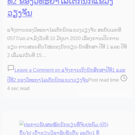
ທີ2 ຂອງວິທະຍາໄລເຕັກນິກແຂວງ
ວຽງຈັນ
ແຈ້ງການຂອງວິທະຍາໄລເຕັກນິກແຂວງວຽງຈັນ ສະບັບເລກທີ
0577/ວຕ.ວຈ,ລົງວັນທີ 10 ມີຖຸນາ 2020 ເລື່ອງການເປີດການ
ຮຽນ-ການສອນຄືນໃໝ່ຂອງນັກຮຽນ-ນັກສຶກສາ ປີທີ 1 ແລະ ປີທີ
2 ເລີ່ມແຕ່ວັນທີ 15…
Leave a Comment
on ແຈ້ງການເຖິງນັກສຶກສາປີທີ1 ແລະ
ປີທີ2 ຂອງວິທະຍາໄລເຕັກນິກແຂວງວຽງຈັນ
Post read time
4 sec read