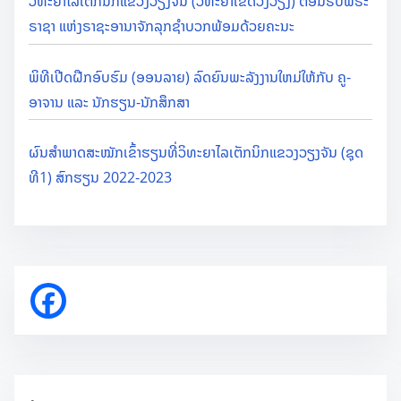
ວິທະຍາໄລເຕັກນິກແຂວງວຽງຈັນ (ວິທະຍາເຂດວັງວຽງ) ຕອນຮັບພຣະ
ຣາຊາ ແຫ່ງຣາຊະອານາຈັກລຸກຊຳບວກພ້ອມດ້ວຍຄະນະ
ພິທີເປີດຝືກອົບຮົມ (ອອນລາຍ) ລົດຍົນພະລັງງານໃຫມ່ໃຫ້ກັບ ຄູ-
ອາຈານ ແລະ ນັກຮຽນ-ນັກສຶກສາ
ຜົນສຳພາດສະໝັກເຂົ້າຮຽນທີ່ວິທະຍາໄລເຕັກນິກແຂວງວຽງຈັນ (ຊຸດ
ທີ1) ສົກຮຽນ 2022-2023