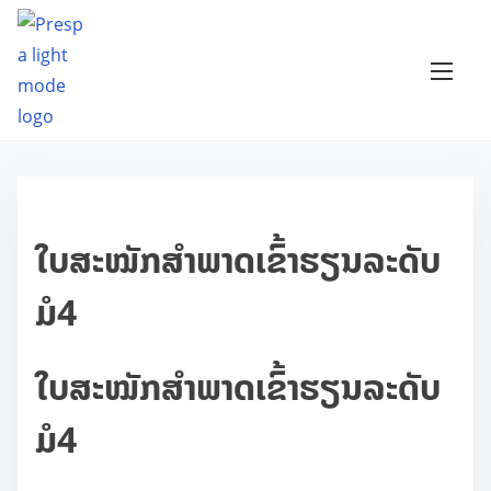
S
k
i
p
t
o
c
o
ໃບສະໝັກສຳພາດເຂົ້າຮຽນລະດັບ
n
t
ມໍ4
e
n
ໃບສະໝັກສຳພາດເຂົ້າຮຽນລະດັບ
t
ມໍ4