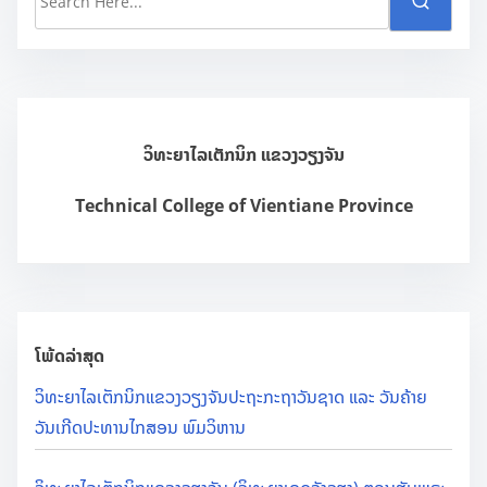
e
a
r
c
h
ວິທະຍາໄລເຕັກນິກ ແຂວງວຽງຈັນ
H
e
Technical College of Vientiane Province
r
e
.
.
.
ໂພ້ດລ່າສຸດ
ວິທະຍາໄລເຕັກນິກແຂວງວຽງຈັນປະຖະກະຖາວັນຊາດ ແລະ ວັນຄ້າຍ
ວັນເກີດປະທານໄກສອນ ພົມວິຫານ