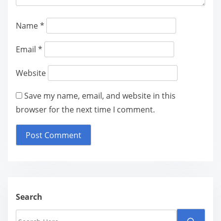
g
a
Name
*
t
Email
*
i
Website
o
n
Save my name, email, and website in this
browser for the next time I comment.
Search
S