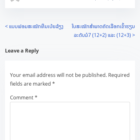
P
<
ແບບຟອມສະໝັກທຶນເບ້ຍລ້ຽງ
ໃບສະໝັກສຳພາດຄັດເລືອກເຂົ້າຮຽນ
ລະດັບມໍ7 (12+2) ແລະ (12+3)
>
o
s
Leave a Reply
t
Your email address will not be published.
Required
s
fields are marked
*
n
Comment
*
a
v
i