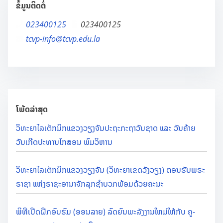
ຂໍ້ມູນຕິດຕໍ່
023400125
023400125
tcvp-info@tcvp.edu.la
ໂພ້ດລ່າສຸດ
ວິທະຍາໄລເຕັກນິກແຂວງວຽງຈັນປະຖະກະຖາວັນຊາດ ແລະ ວັນຄ້າຍ
ວັນເກີດປະທານໄກສອນ ພົມວິຫານ
ວິທະຍາໄລເຕັກນິກແຂວງວຽງຈັນ (ວິທະຍາເຂດວັງວຽງ) ຕອນຮັບພຣະ
ຣາຊາ ແຫ່ງຣາຊະອານາຈັກລຸກຊຳບວກພ້ອມດ້ວຍຄະນະ
ພິທີເປີດຝືກອົບຮົມ (ອອນລາຍ) ລົດຍົນພະລັງງານໃຫມ່ໃຫ້ກັບ ຄູ-