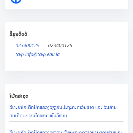
ຂໍ້ມູນຕິດຕໍ່
023400125
023400125
tcvp-info@tcvp.edu.la
ໂພ້ດລ່າສຸດ
ວິທະຍາໄລເຕັກນິກແຂວງວຽງຈັນປະຖະກະຖາວັນຊາດ ແລະ ວັນຄ້າຍ
ວັນເກີດປະທານໄກສອນ ພົມວິຫານ
ວິທະຍາໄລເຕັກນິກແຂວງວຽງຈັນ (ວິທະຍາເຂດວັງວຽງ) ຕອນຮັບພຣະ