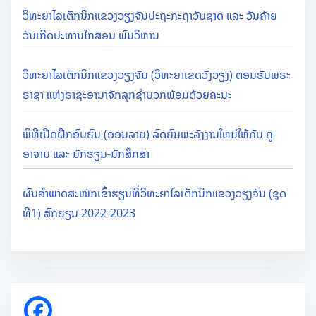
ວິທະຍາໄລເຕັກນິກແຂວງວຽງຈັນປະຖະກະຖາວັນຊາດ ແລະ ວັນຄ້າຍ
ວັນເກີດປະທານໄກສອນ ພົມວິຫານ
ວິທະຍາໄລເຕັກນິກແຂວງວຽງຈັນ (ວິທະຍາເຂດວັງວຽງ) ຕອນຮັບພຣະ
ຣາຊາ ແຫ່ງຣາຊະອານາຈັກລຸກຊຳບວກພ້ອມດ້ວຍຄະນະ
ພິທີເປີດຝືກອົບຮົມ (ອອນລາຍ) ລົດຍົນພະລັງງານໃຫມ່ໃຫ້ກັບ ຄູ-
ອາຈານ ແລະ ນັກຮຽນ-ນັກສຶກສາ
ຜົນສຳພາດສະໝັກເຂົ້າຮຽນທີ່ວິທະຍາໄລເຕັກນິກແຂວງວຽງຈັນ (ຊຸດ
ທີ1) ສົກຮຽນ 2022-2023