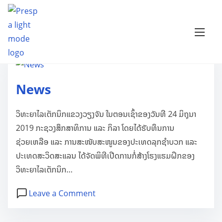
S
Archives:
News
k
i
p
t
o
News
c
o
ວິທະຍາໄລເຕັກນິກແຂວງວຽງຈັນ ໃນຕອນເຊົ້າຂອງວັນທີ 24 ມິຖຸນາ
n
2019 ກະຊວງສຶກສາທິການ ແລະ ກິລາ ໂດຍໄດ້ຮັບທຶນການ
t
ຊ່ວຍເຫລືອ ແລະ ການສະໜັບສະໜູນຂອງປະເທດລຸກຊຳບວກ ແລະ
e
ປະເທດສະວິດສະແລນ ໄດ້ຈັດພິທີເປີດການກໍ່ສ້າງໂຮງແຮມຝຶກຂອງ
n
ວິທະຍາໄລເຕັກນິກ…
t
o
Leave a Comment
n
N