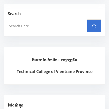
e
w
Search
s
S
e
a
r
c
h
ວິທະຍາໄລເຕັກນິກ ແຂວງວຽງຈັນ
H
e
Technical College of Vientiane Province
r
e
.
.
.
ໂພ້ດລ່າສຸດ