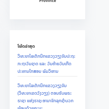
Province
e
.
.
.
ໂພ້ດລ່າສຸດ
ວິທະຍາໄລເຕັກນິກແຂວງວຽງຈັນປະຖະ
ກະຖາວັນຊາດ ແລະ ວັນຄ້າຍວັນເກີດ
ປະທານໄກສອນ ພົມວິຫານ
ວິທະຍາໄລເຕັກນິກແຂວງວຽງຈັນ
(ວິທະຍາເຂດວັງວຽງ) ຕອນຮັບພຣະ
ຣາຊາ ແຫ່ງຣາຊະອານາຈັກລຸກຊຳບວກ
ພ້ອມດ້ວຍຄະນະ