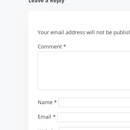
Leave a Reply
s
t
Your email address will not be publis
s
n
Comment
*
a
v
i
g
Name
*
a
Email
*
t