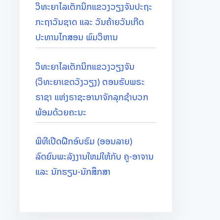
ວິທະຍາໄລເຕັກນິກແຂວງວຽງຈັນປະຖະ
ກະຖາວັນຊາດ ແລະ ວັນຄ້າຍວັນເກີດ
ປະທານໄກສອນ ພົມວິຫານ
ວິທະຍາໄລເຕັກນິກແຂວງວຽງຈັນ
(ວິທະຍາເຂດວັງວຽງ) ຕອນຮັບພຣະ
ຣາຊາ ແຫ່ງຣາຊະອານາຈັກລຸກຊຳບວກ
ພ້ອມດ້ວຍຄະນະ
ພິທີເປີດຝືກອົບຮົມ (ອອນລາຍ)
ລົດຍົນພະລັງງານໃຫມ່ໃຫ້ກັບ ຄູ-ອາຈານ
ແລະ ນັກຮຽນ-ນັກສຶກສາ