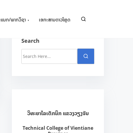
ະແນກ/ພາກວິຊາ
ເອກະສານດາວໂຫຼດ
Search
S
e
a
r
c
h
H
ວິທະຍາໄລເຕັກນິກ ແຂວງວຽງຈັນ
e
r
Technical College of Vientiane