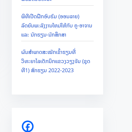
ພິທີເປີດຝືກອົບຮົມ (ອອນລາຍ)
ລົດຍົນພະລັງງານໃຫມ່ໃຫ້ກັບ ຄູ-ອາຈານ
ແລະ ນັກຮຽນ-ນັກສຶກສາ
ຜົນສຳພາດສະໝັກເຂົ້າຮຽນທີ່
ວິທະຍາໄລເຕັກນິກແຂວງວຽງຈັນ (ຊຸດ
ທີ1) ສົກຮຽນ 2022-2023