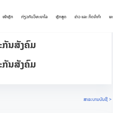
2
tcvp-info@tcvp.edu.la
ໜ້າຫຼັກ
ກ່ຽວກັບວິທະຍາໄລ
ຫຼັກສູດ
ຂ່າວ ແລະ ກິດຈຳກຳ
ພ
ກັນສັງຄົມ
ກັນສັງຄົມ
ສາລະບານບັນຊີ
>