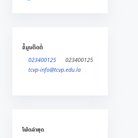
ຂໍ້ມູນຕິດຕໍ່
023400125
023400125
tcvp-info@tcvp.edu.la
ໂພ້ດລ່າສຸດ