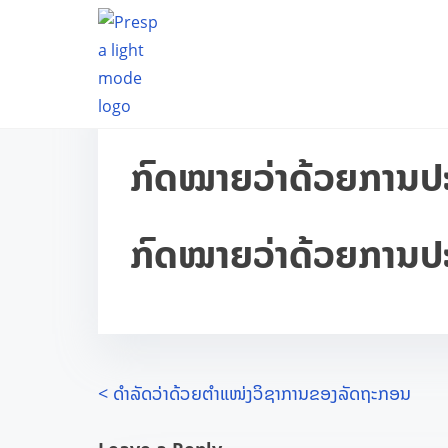
S
ບ້ານນາເຄືອ, ເມືອງວຽງຄຳ, ແຂວງວຽງຈັນ
02340015
k
i
p
t
ກົດໝາຍວ່າດ້ວຍການປະ
o
c
o
ກົດໝາຍວ່າດ້ວຍການປະ
n
t
e
n
t
P
<
ດຳລັດວ່າດ້ວຍຕຳແໜ່ງວິຊາການຂອງລັດຖະກອນ
o