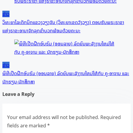
ຂ່າວ
ວິທະຍາໄລເຕັກນິກແຂວງວຽງຈັນ (ວິທະຍາເຂດວັງວຽງ) ຕອນຮັບພຣະຣາຊາ
ແຫ່ງຣາຊະອານາຈັກລຸກຊຳບວກພ້ອມດ້ວຍຄະນະ
ຂ່າວ
ພິທີເປີດຝືກອົບຮົມ (ອອນລາຍ) ລົດຍົນພະລັງງານໃຫມ່ໃຫ້ກັບ ຄູ-ອາຈານ ແລະ
ນັກຮຽນ-ນັກສຶກສາ
Leave a Reply
Your email address will not be published.
Required
fields are marked
*