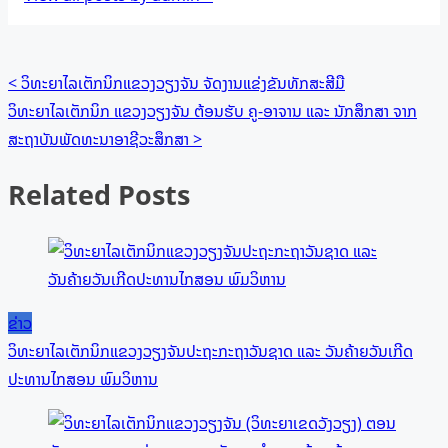
Posts
<
ວິທະຍາໄລເຕັກນິກແຂວງວຽງຈັນ ຈັດງານແຂ່ງຂັນທັກສະສີມື
ວິທະຍາໄລເຕັກນິກ ແຂວງວຽງຈັນ ຕ້ອນຮັບ ຄູ-ອາຈານ ແລະ ນັກສຶກສາ ຈາກ
navigation
ສະຖາບັນພັດທະນາອາຊີວະສຶກສາ
>
Related Posts
ຂ່າວ
ວິທະຍາໄລເຕັກນິກແຂວງວຽງຈັນປະຖະກະຖາວັນຊາດ ແລະ ວັນຄ້າຍວັນເກີດ
ປະທານໄກສອນ ພົມວິຫານ