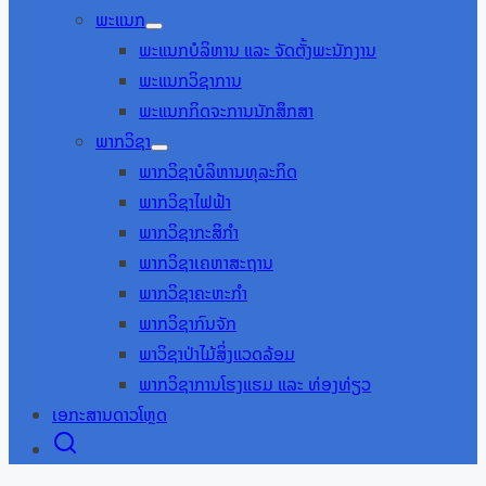
Show
ພະແນກ
sub
Show
menu
ພະແນກບໍລິຫານ ແລະ ຈັດຕັ້ງພະນັກງານ
sub
menu
ພະແນກວິຊາການ
ພະແນກກິດຈະການນັກສຶກສາ
ພາກວິຊາ
Show
ພາກວິຊາບໍລິຫານທຸລະກິດ
sub
menu
ພາກວິຊາໄຟຟ້າ
ພາກວິຊາກະສິກຳ
ພາກວິຊາເຄຫາສະຖານ
ພາກວິຊາຄະຫະກຳ
ພາກວິຊາກົນຈັກ
ພາວິຊາປ່າໄມ້ສິ່ງແວດລ້ອມ
ພາກວິຊາການໂຮງແຮມ ແລະ ທ່ອງທ່ຽວ
ເອກະສານດາວໂຫຼດ