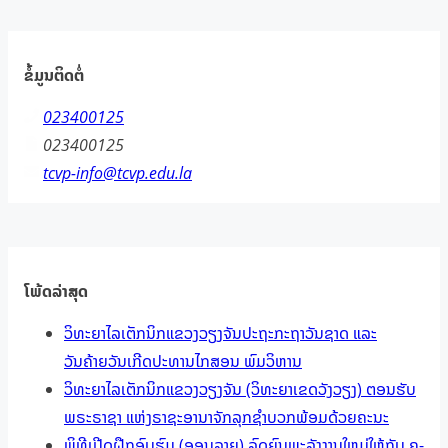
ຂໍ້ມູນຕິດຕໍ່
023400125
023400125
tcvp-info@tcvp.edu.la
ໂພ້ດລ່າສຸດ
ວິທະຍາໄລເຕັກນິກແຂວງວຽງຈັນປະຖະກະຖາວັນຊາດ ແລະ
ວັນຄ້າຍວັນເກີດປະທານໄກສອນ ພົມວິຫານ
ວິທະຍາໄລເຕັກນິກແຂວງວຽງຈັນ (ວິທະຍາເຂດວັງວຽງ) ຕອນຮັບ
ພຣະຣາຊາ ແຫ່ງຣາຊະອານາຈັກລຸກຊຳບວກພ້ອມດ້ວຍຄະນະ
ພິທີເປີດຝືກອົບຮົມ (ອອນລາຍ) ລົດຍົນພະລັງງານໃຫມ່ໃຫ້ກັບ ຄູ-