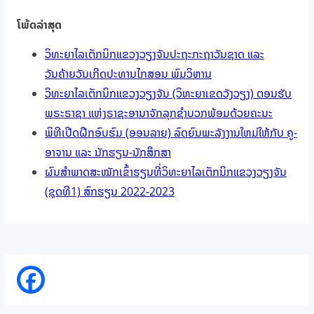
ໂພ້ດລ່າສຸດ
ວິທະຍາໄລເຕັກນິກແຂວງວຽງຈັນປະຖະກະຖາວັນຊາດ ແລະ
ວັນຄ້າຍວັນເກີດປະທານໄກສອນ ພົມວິຫານ
ວິທະຍາໄລເຕັກນິກແຂວງວຽງຈັນ (ວິທະຍາເຂດວັງວຽງ) ຕອນຮັບ
ພຣະຣາຊາ ແຫ່ງຣາຊະອານາຈັກລຸກຊຳບວກພ້ອມດ້ວຍຄະນະ
ພິທີເປີດຝືກອົບຮົມ (ອອນລາຍ) ລົດຍົນພະລັງງານໃຫມ່ໃຫ້ກັບ ຄູ-
ອາຈານ ແລະ ນັກຮຽນ-ນັກສຶກສາ
ຜົນສຳພາດສະໝັກເຂົ້າຮຽນທີ່ວິທະຍາໄລເຕັກນິກແຂວງວຽງຈັນ
(ຊຸດທີ1) ສົກຮຽນ 2022-2023