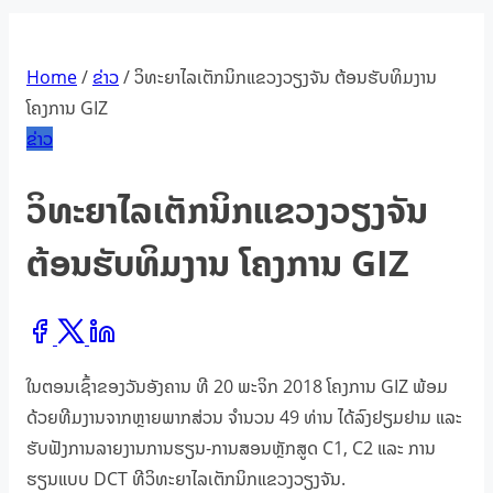
Home
/
ຂ່າວ
/ ວິທະຍາໄລເຕັກນິກແຂວງວຽງຈັນ ຕ້ອນຮັບທິມງານ
ໂຄງການ GIZ
ຂ່າວ
ວິທະຍາໄລເຕັກນິກແຂວງວຽງຈັນ
ຕ້ອນຮັບທິມງານ ໂຄງການ GIZ
Share
this
ໃນຕອນເຊົ້າຂອງວັນອັງຄານ ທີ 20 ພະຈິກ 2018 ໂຄງການ GIZ ພ້ອມ
post
ດ້ວຍທີມງານຈາກຫຼາຍພາກສ່ວນ ຈຳນວນ 49 ທ່ານ ໄດ້ລົງຢຽມຢາມ ແລະ
on:
ຮັບຟັງການລາຍງານການຮຽນ-ການສອນຫຼັກສູດ C1, C2 ແລະ ການ
ຮຽນແບບ DCT ທີວິທະຍາໄລເຕັກນິກແຂວງວຽງຈັນ.