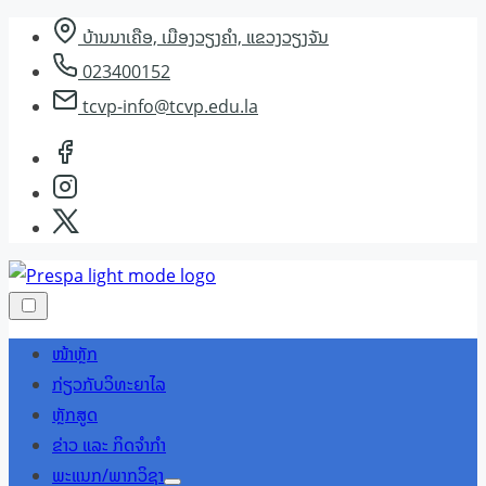
Skip
ບ້ານນາເຄືອ, ເມືອງວຽງຄຳ, ແຂວງວຽງຈັນ
to
023400152
content
tcvp-info@tcvp.edu.la
ໜ້າຫຼັກ
ກ່ຽວກັບວິທະຍາໄລ
ຫຼັກສູດ
ຂ່າວ ແລະ ກິດຈຳກຳ
ພະແນກ/ພາກວິຊາ