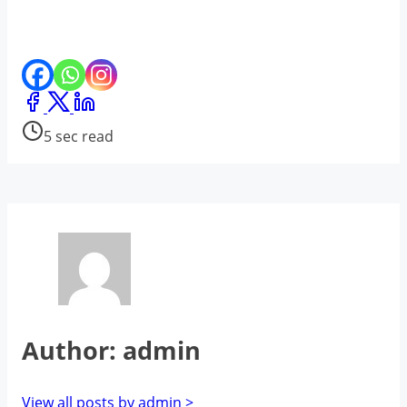
Share
this
Post
5 sec read
post
read
on:
time
Author: admin
View all posts by admin >