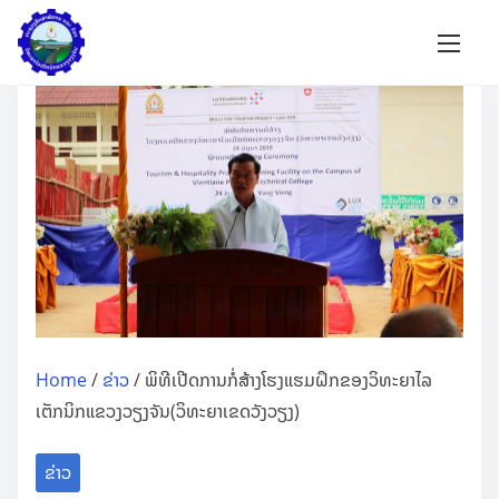
S
k
i
p
t
o
c
o
n
t
e
Home
/
ຂ່າວ
/ ພິທີເປີດການກໍ່ສ້າງໂຮງແຮມຝຶກຂອງວິທະຍາໄລ
n
ເຕັກນິກແຂວງວຽງຈັນ(ວິທະຍາເຂດວັງວຽງ)
t
ຂ່າວ