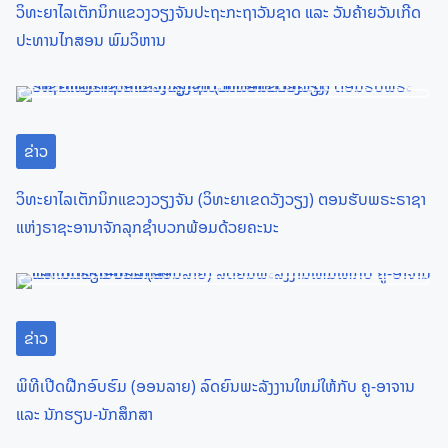
ວິທະຍາໄລເຕັກນິກແຂວງວຽງຈັນປະຖະກະຖາວັນຊາດ ແລະ ວັນຄ້າຍວັນເກີດ
v
ປະທານໄກສອນ ພົມວິຫານ
i
g
a
ຂ່າວ
t
ວິທະຍາໄລເຕັກນິກແຂວງວຽງຈັນ (ວິທະຍາເຂດວັງວຽງ) ຕອນຮັບພຣະຣາຊາ
ແຫ່ງຣາຊະອານາຈັກລຸກຊຳບວກພ້ອມດ້ວຍຄະນະ
i
o
n
ຂ່າວ
ພິທີເປີດຝືກອົບຮົມ (ອອນລາຍ) ລົດຍົນພະລັງງານໃຫມ່ໃຫ້ກັບ ຄູ-ອາຈານ
ແລະ ນັກຮຽນ-ນັກສຶກສາ