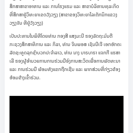
p
ສຶກສາສາຂາອາຫານ ແລະ ການໂຮງແຮມ ແລະ ສາຂາບໍລິຫານທຸລະກິດ
o
ທີ່ສຶກສາຢູ່ວິທະຍາເຂດວັງວຽງ (ສາຂາຂອງວິທະຍາໄລເຕັກນິກແຂວງ
s
ວຽງຈັນ ທີຢູ່ວັງວຽງ)
t
ເປັນປະທານໃນພິທີໂດຍທ່ານ ກອງສີ ແສງມະນີ ຮອງລັດຖະມົນຕີ
o
ກະຊວງສຶກສາທິການ ແລະ ກິລາ, ທ່ານ ຈິນພອສ ເຊັນນີເຈີ ເອກອັກຄະ
n
ລັດຊະທູດລຸກຊຳບວກປະຈຳລາວ, ທ່ານ ນາງ ບາຣບາຣາ ແຈກກີ ແຮສາ
:
ເລີ ຮອງຜູ້ອຳນວຍການການຮ່ວມມືອົງການສະວິດເພື່ອການພັດທະນາ
ແລະ ການຮ່ວມມື ພ້ອມທັງແຂກຖືກເຊີນ ແລະ ພາກສ່ວນທີ່ກ່ຽວຂ້ອງ
ອ້ອມຂ້າງເຂົ້າຮ່ວມ.