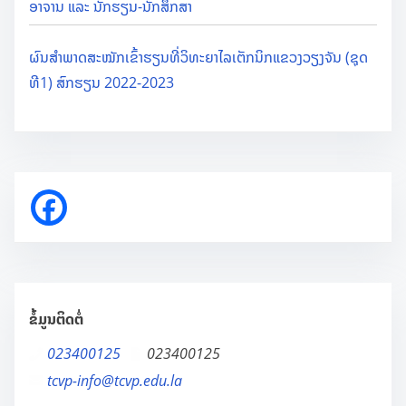
ອາຈານ ແລະ ນັກຮຽນ-ນັກສຶກສາ
ຜົນສຳພາດສະໝັກເຂົ້າຮຽນທີ່ວິທະຍາໄລເຕັກນິກແຂວງວຽງຈັນ (ຊຸດ
ທີ1) ສົກຮຽນ 2022-2023
ຂໍ້ມູນຕິດຕໍ່
023400125
023400125
tcvp-info@tcvp.edu.la