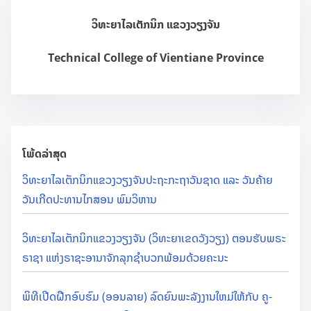
h
ວິທະຍາໄລເຕັກນິກ ແຂວງວຽງຈັນ
H
e
Technical College of Vientiane Province
r
e
.
.
.
ໂພ້ດລ່າສຸດ
ວິທະຍາໄລເຕັກນິກແຂວງວຽງຈັນປະຖະກະຖາວັນຊາດ ແລະ ວັນຄ້າຍ
ວັນເກີດປະທານໄກສອນ ພົມວິຫານ
ວິທະຍາໄລເຕັກນິກແຂວງວຽງຈັນ (ວິທະຍາເຂດວັງວຽງ) ຕອນຮັບພຣະ
ຣາຊາ ແຫ່ງຣາຊະອານາຈັກລຸກຊຳບວກພ້ອມດ້ວຍຄະນະ
ພິທີເປີດຝືກອົບຮົມ (ອອນລາຍ) ລົດຍົນພະລັງງານໃຫມ່ໃຫ້ກັບ ຄູ-