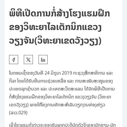
ພິທີເປີດການກໍ່ສ້າງໂຮງແຮມຝຶກ
ຂອງວິທະຍາໄລເຕັກນິກແຂວງ
ວຽງຈັນ(ວິທະຍາເຂດວັງວຽງ)
S
h
ໃນຕອນເຊົ້າຂອງວັນທີ 24 ມິຖຸນາ 2019 ກະຊວງສຶກສາທິການ ແລະ
a
ກິລາ ໂດຍໄດ້ຮັບທຶນການຊ່ວຍເຫລືອ ແລະ ການສະໜັບສະໜູນຂອງ
r
ປະເທດລຸກຊຳບວກ ແລະ ປະເທດສະວິດສະແລນ ໄດ້ຈັດພິທີເປີດການ
e
ກໍ່ສ້າງໂຮງແຮມຝຶກຂອງວິທະຍາໄລເຕັກນິກ ແຂວງວຽງຈັນ (ວິທະຍາ
t
ເຂດວັງວຽງ) ພາຍໃຕ້ໂຄງການທັກສະສຳລັບວຽກງານທ່ອງທ່ຽວ
h
(ລາວ.029)
i
s
ເຊິ່ງໂຮງແຮມດັ່ງກ່າວຈະຮອງຮັບພາກປະຕິບັດຕົວຈິງຂອງນັກຮຽນ-ນັກ