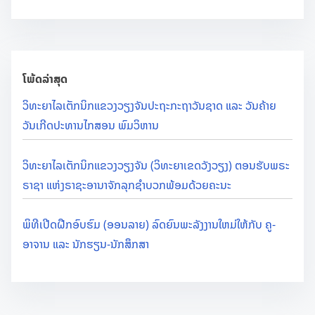
ໂພ້ດລ່າສຸດ
ວິທະຍາໄລເຕັກນິກແຂວງວຽງຈັນປະຖະກະຖາວັນຊາດ ແລະ ວັນຄ້າຍ
ວັນເກີດປະທານໄກສອນ ພົມວິຫານ
ວິທະຍາໄລເຕັກນິກແຂວງວຽງຈັນ (ວິທະຍາເຂດວັງວຽງ) ຕອນຮັບພຣະ
ຣາຊາ ແຫ່ງຣາຊະອານາຈັກລຸກຊຳບວກພ້ອມດ້ວຍຄະນະ
ພິທີເປີດຝືກອົບຮົມ (ອອນລາຍ) ລົດຍົນພະລັງງານໃຫມ່ໃຫ້ກັບ ຄູ-
ອາຈານ ແລະ ນັກຮຽນ-ນັກສຶກສາ