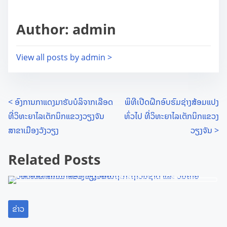
a
s
d
Author: admin
p
t
o
i
s
View all posts by admin >
m
t
e
o
n
P
<
ອົງການກາແດງມາຮັບບໍລິຈາກເລືອດ
ພິທີເປີດຝຶກອົບຮົມຊ່າງສ້ອມແປງ
:
ທີ່ວິທະຍາໄລເຕັກນິກແຂວງວຽງຈັນ
ທົ່ວໄປ ທີ່ວິທະຍາໄລເຕັກນິກແຂວງ
o
ສາຂາເມືອງວັງວຽງ
ວຽງຈັນ
>
s
Related Posts
t
s
n
ຂ່າວ
a