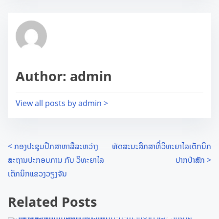
s
e
:
t
t
r
h
e
i
a
s
d
Author: admin
p
t
o
i
s
View all posts by admin >
m
t
e
o
n
P
<
ກອງປະຊຸມປຶກສາຫາລືລະຫວ່າງ
ທັດສະນະສຶກສາທີ່ວິທະຍາໄລເຕັກນິກ
:
ສະຖານປະກອບການ ກັບ ວິທະຍາໄລ
ປາກປ່າສັກ
>
o
ເຕັກນິກແຂວງວຽງຈັນ
s
Related Posts
t