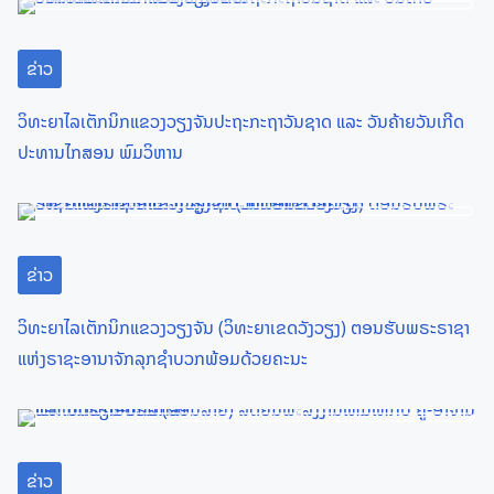
s
n
ຂ່າວ
a
ວິທະຍາໄລເຕັກນິກແຂວງວຽງຈັນປະຖະກະຖາວັນຊາດ ແລະ ວັນຄ້າຍວັນເກີດ
v
ປະທານໄກສອນ ພົມວິຫານ
i
g
a
ຂ່າວ
t
ວິທະຍາໄລເຕັກນິກແຂວງວຽງຈັນ (ວິທະຍາເຂດວັງວຽງ) ຕອນຮັບພຣະຣາຊາ
ແຫ່ງຣາຊະອານາຈັກລຸກຊຳບວກພ້ອມດ້ວຍຄະນະ
i
o
n
ຂ່າວ