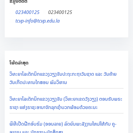
ຂໍ້ມູນຕິດຕໍ່
023400125
023400125
tcvp-info@tcvp.edu.la
ໂພ້ດລ່າສຸດ
ວິທະຍາໄລເຕັກນິກແຂວງວຽງຈັນປະຖະກະຖາວັນຊາດ ແລະ ວັນຄ້າຍ
ວັນເກີດປະທານໄກສອນ ພົມວິຫານ
ວິທະຍາໄລເຕັກນິກແຂວງວຽງຈັນ (ວິທະຍາເຂດວັງວຽງ) ຕອນຮັບພຣະ
ຣາຊາ ແຫ່ງຣາຊະອານາຈັກລຸກຊຳບວກພ້ອມດ້ວຍຄະນະ
ພິທີເປີດຝືກອົບຮົມ (ອອນລາຍ) ລົດຍົນພະລັງງານໃຫມ່ໃຫ້ກັບ ຄູ-
ອາຈານ ແລະ ນັກຮຽນ-ນັກສຶກສາ