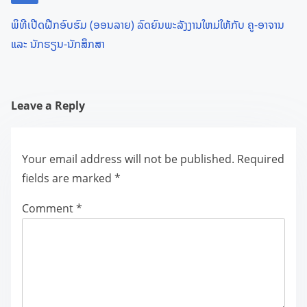
ພິທີເປີດຝືກອົບຮົມ (ອອນລາຍ) ລົດຍົນພະລັງງານໃຫມ່ໃຫ້ກັບ ຄູ-ອາຈານ
ແລະ ນັກຮຽນ-ນັກສຶກສາ
Leave a Reply
Your email address will not be published.
Required
fields are marked
*
Comment
*