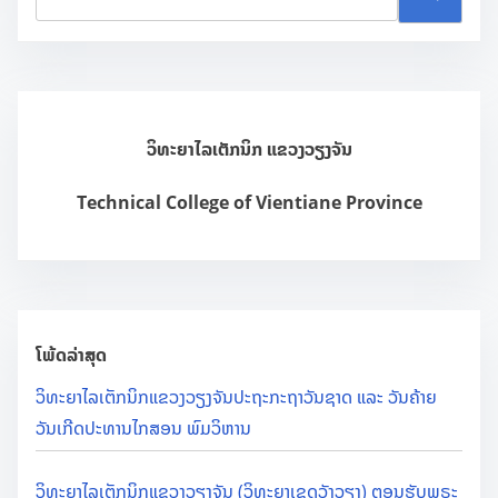
e
a
r
c
h
ວິທະຍາໄລເຕັກນິກ ແຂວງວຽງຈັນ
H
e
Technical College of Vientiane Province
r
e
.
.
.
ໂພ້ດລ່າສຸດ
ວິທະຍາໄລເຕັກນິກແຂວງວຽງຈັນປະຖະກະຖາວັນຊາດ ແລະ ວັນຄ້າຍ
ວັນເກີດປະທານໄກສອນ ພົມວິຫານ
ວິທະຍາໄລເຕັກນິກແຂວງວຽງຈັນ (ວິທະຍາເຂດວັງວຽງ) ຕອນຮັບພຣະ