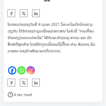
S
h
ໃນຕອນບ່າຍຂອງວັນທີ 4 ກຸມພາ 2021 ວິທະຍາໄລເຕັກນິກແຂວງ
a
ວຽງຈັນ ໄດ້ຈັດກອງປະຊຸມເຜີ່ຍແຜ່ເອກະສານ ໃນຫົວຂໍ້ “ການເຄື່ອນ
r
ຍ້າຍແຮງງານແບບປອດໄພ” ໃຫ້ກັບພະນັກງານຄູ-ອາຈານ ແລະ ນັກ
e
ສຶກສາປີສຸດທ້າຍ ໂດຍໃຫ້ກຽດເຜີ່ຍແຜ່ຄັ້ງນີ້ໂດຍ ທ່ານ ສົມທອງ ພິມ
t
ມະສອນ ຮອງຫົວໜ້າພະແນກກິດຈະການ.
h
i
s
p
o
S
s
h
t
P
4 sec read
a
o
o
r
n