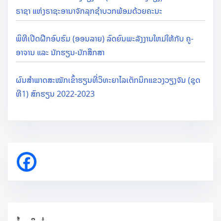
ຣາຊາ ແຫ່ງຣາຊະອານາຈັກລຸກຊຳບວກພ້ອມດ້ວຍຄະນະ
ພິທີເປີດຝືກອົບຮົມ (ອອນລາຍ) ລົດຍົນພະລັງງານໃຫມ່ໃຫ້ກັບ ຄູ-
ອາຈານ ແລະ ນັກຮຽນ-ນັກສຶກສາ
ຜົນສຳພາດສະໝັກເຂົ້າຮຽນທີ່ວິທະຍາໄລເຕັກນິກແຂວງວຽງຈັນ (ຊຸດ
ທີ1) ສົກຮຽນ 2022-2023