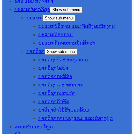
ຂ່າວ ແລະ ກິດຈຳກຳ
ພະແນກ/ພາກວິຊາ
Show sub menu
ພະແນກ
Show sub menu
ພະແນກບໍລິຫານ ແລະ ຈັດຕັ້ງພະນັກງານ
ພະແນກວິຊາການ
ພະແນກກິດຈະການນັກສຶກສາ
ພາກວິຊາ
Show sub menu
ພາກວິຊາບໍລິຫານທຸລະກິດ
ພາກວິຊາໄຟຟ້າ
ພາກວິຊາກະສິກຳ
ພາກວິຊາເຄຫາສະຖານ
ພາກວິຊາຄະຫະກຳ
ພາກວິຊາກົນຈັກ
ພາວິຊາປ່າໄມ້ສິ່ງແວດລ້ອມ
ພາກວິຊາການໂຮງແຮມ ແລະ ທ່ອງທ່ຽວ
ເອກະສານດາວໂຫຼດ