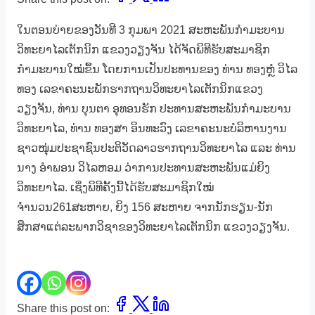
ໃນຕອນບ່າຍຂອງວັນທີ 3 ກຸມພາ 2021 ສະຫະພັນກຳມະບານ
ວິທະຍາໄລເຕັກນິກ ແຂວງວຽງຈັນ ໄດ້ຈັດພິທີຮັບສະມາຊິກ
ກຳມະບານໃໝ່ຂຶ້ນ ໂດຍການເປັນປະທານຂອງ ທ່ານ ທອງຫຼໍ ວິໄລ
ທອງ ເລຂາຄະນະພັກຮາກຖານວິທະຍາໄລເຕັກນິກແຂວງ
ວຽງຈັນ, ທ່ານ ບຸນຕາ ອຸທອນຮັກ ປະທານສະຫະພັນກຳມະບານ
ວິທະຍາໄລ, ທ່ານ ທອງສາ ອິນທະວົງ ເລຂາຄະນະບໍລິຫານງານ
ຊາວໜຸ່ມປະຊາຊົນປະຕິວັດລາວຮາກຖານວິທະຍາໄລ ແລະ ທ່ານ
ນາງ ອຳພອນ ວິໄລຫອມ ວ່າການປະທານສະຫະພັນແມ່ຍິງ
ວິທະຍາໄລ. ເຊິ່ງພິທີຄັ້ງນີ້ໄດ້ຮັບສະມາຊິກໃໝ່
ຈຳນວນ261ສະຫາຍ, ຍິງ 156 ສະຫາຍ ຈາກນັກຮຽນ-ນັກ
ສຶກສາແຕ່ລະພາກວິຊາຂອງວິທະຍາໄລເຕັກນິກ ແຂວງວຽງຈັນ.
Share this post on: