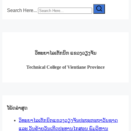
Search Here...
ວິທະຍາໄລເຕັກນິກ ແຂວງວຽງຈັນ
Technical College of Vientiane Province
ໂພ້ດລ່າສຸດ
ວິທະຍາໄລເຕັກນິກແຂວງວຽງຈັນປະຖະກະຖາວັນຊາດ
ແລະ ວັນຄ້າຍວັນເກີດປະທານໄກສອນ ພົມວິຫານ