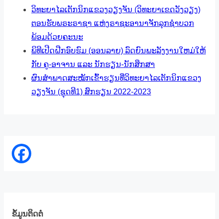
ວິທະຍາໄລເຕັກນິກແຂວງວຽງຈັນ (ວິທະຍາເຂດວັງວຽງ)
ຕອນຮັບພຣະຣາຊາ ແຫ່ງຣາຊະອານາຈັກລຸກຊຳບວກ
ພ້ອມດ້ວຍຄະນະ
ພິທີເປີດຝືກອົບຮົມ (ອອນລາຍ) ລົດຍົນພະລັງງານໃຫມ່ໃຫ້
ກັບ ຄູ-ອາຈານ ແລະ ນັກຮຽນ-ນັກສຶກສາ
ຜົນສຳພາດສະໝັກເຂົ້າຮຽນທີ່ວິທະຍາໄລເຕັກນິກແຂວງ
ວຽງຈັນ (ຊຸດທີ1) ສົກຮຽນ 2022-2023
ຂໍ້ມູນຕິດຕໍ່