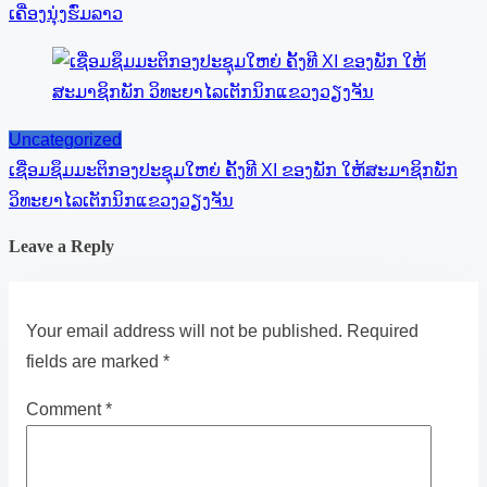
ເຄື່ອງນຸ່ງຮົ່ມລາວ
Uncategorized
ເຊື່ອມຊຶມມະຕິກອງປະຊຸມໃຫຍ່ ຄັ້ງທີ XI ຂອງພັກ ໃຫ້ສະມາຊິກພັກ
ວິທະຍາໄລເຕັກນິກແຂວງວຽງຈັນ
Leave a Reply
Your email address will not be published.
Required
fields are marked
*
Comment
*