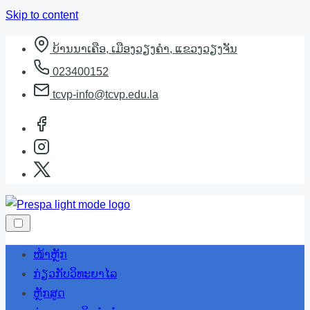
Skip to content
ບ້ານນາເຄືອ, ເມືອງວຽງຄຳ, ແຂວງວຽງຈັນ
023400152
tcvp-info@tcvp.edu.la
ໜ້າຫຼັກ
ກ່ຽວກັບວິທະຍາໄລ
ຫຼັກສູດ