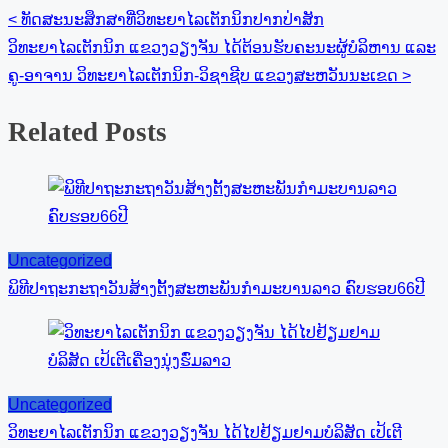
<
ທັດສະນະສຶກສາທີ່ວິທະຍາໄລເຕັກນິກປາກປ່າສັກ
ວິທະຍາໄລເຕັກນິກ ແຂວງວຽງຈັນ ໄດ້ຕ້ອນຮັບຄະນະຜູ້ບໍລິຫານ ແລະ
ຄູ-ອາຈານ ວິທະຍາໄລເຕັກນິກ-ວິຊາຊີບ ແຂວງສະຫວັນນະເຂດ
>
Related Posts
Uncategorized
ພິທີປາຖະກະຖາວັນສ້າງຕັ້ງສະຫະພັນກໍາມະບານລາວ ຄົບຮອບ66ປີ
Uncategorized
ວິທະຍາໄລເຕັກນິກ ແຂວງວຽງຈັນ ໄດ້ໄປຢ້ຽມຢາມບໍລິສັດ ເປ້ເຕີ