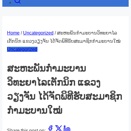
Home
/
Uncategorized
/ ສະຫະພັນກຳມະບານວິທະຍາໄລ
ເຕັກນິກ ແຂວງວຽງຈັນ ໄດ້ຈັດພິທີຮັບສະມາຊິກກຳມະບານໃໝ່
Uncategorized
ສະຫະພັນກຳມະບານ
ວິທະຍາໄລເຕັກນິກ ແຂວງ
ວຽງຈັນ ໄດ້ຈັດພິທີຮັບສະມາຊິກ
ກຳມະບານໃໝ່
Share this post on: