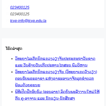
023400125
023400125
tcvp-info@tcvp.edu.la
ໂພ້ດລ່າສຸດ
ວິທະຍາໄລເຕັກນິກແຂວງວຽງຈັນປະຖະກະຖາວັນຊາດ
ແລະ ວັນຄ້າຍວັນເກີດປະທານໄກສອນ ພົມວິຫານ
ວິທະຍາໄລເຕັກນິກແຂວງວຽງຈັນ (ວິທະຍາເຂດວັງວຽງ)
ຕອນຮັບພຣະຣາຊາ ແຫ່ງຣາຊະອານາຈັກລຸກຊຳບວກ
ພ້ອມດ້ວຍຄະນະ
ພິທີເປີດຝືກອົບຮົມ (ອອນລາຍ) ລົດຍົນພະລັງງານໃຫມ່ໃຫ້
ກັບ ຄູ-ອາຈານ ແລະ ນັກຮຽນ-ນັກສຶກສາ