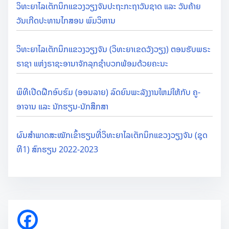
ວິທະຍາໄລເຕັກນິກແຂວງວຽງຈັນປະຖະກະຖາວັນຊາດ ແລະ ວັນຄ້າຍ
ວັນເກີດປະທານໄກສອນ ພົມວິຫານ
ວິທະຍາໄລເຕັກນິກແຂວງວຽງຈັນ (ວິທະຍາເຂດວັງວຽງ) ຕອນຮັບພຣະ
ຣາຊາ ແຫ່ງຣາຊະອານາຈັກລຸກຊຳບວກພ້ອມດ້ວຍຄະນະ
ພິທີເປີດຝືກອົບຮົມ (ອອນລາຍ) ລົດຍົນພະລັງງານໃຫມ່ໃຫ້ກັບ ຄູ-
ອາຈານ ແລະ ນັກຮຽນ-ນັກສຶກສາ
ຜົນສຳພາດສະໝັກເຂົ້າຮຽນທີ່ວິທະຍາໄລເຕັກນິກແຂວງວຽງຈັນ (ຊຸດ
ທີ1) ສົກຮຽນ 2022-2023