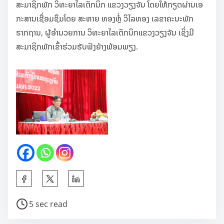
ສະມາຊິກພັກ ວິທະຍາໄລເຕັກນິກ ແຂວງວຽງຈັນ ໂດຍໃຫ້ກຽດຜ່ານເອ
e
ກະສານເຊື່ອມຊຶມໂດຍ ສະຫາຍ ທອງຫຼໍ່ ວິໄລທອງ ເລຂາຄະນະພັກ
t
ຮາກຖານ, ຜູ້ອຳນວຍການ ວິທະຍາໄລເຕັກນິກແຂວງວຽງຈັນ ເຊິ່ງມີ
h
ສະມາຊິກພັກເຂົ້າຮ່ວມຮັບຟັງຢ່າງພ້ອມພຽງ.
i
s
p
o
s
t
o
n
:
S
h
P
5 sec read
a
o
r