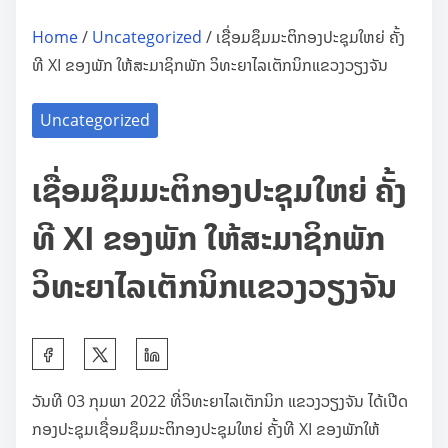
Home
/
Uncategorized
/ ເຊື່ອມຊຶມມະຕິກອງປະຊຸມໃຫຍ່ ຄັ້ງ
ທີ XI ຂອງພັກ ໃຫ້ສະມາຊິກພັກ ວິທະຍາໄລເຕັກນິກແຂວງວຽງຈັນ
Uncategorized
ເຊື່ອມຊຶມມະຕິກອງປະຊຸມໃຫຍ່ ຄັ້ງ
ທີ XI ຂອງພັກ ໃຫ້ສະມາຊິກພັກ
ວິທະຍາໄລເຕັກນິກແຂວງວຽງຈັນ
S
h
ວັນທີ 03 ກຸມພາ 2022 ທີ່ວິທະຍາໄລເຕັກນິກ ແຂວງວຽງຈັນ ໄດ້ເປີດ
a
ກອງປະຊຸມເຊື່ອມຊຶມມະຕິກອງປະຊຸມໃຫຍ່ ຄັ້ງທີ XI ຂອງພັກໃຫ້
r