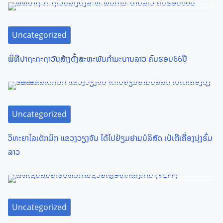
s
n
Uncategorized
a
ພິທີປາຖະກະຖາວັນສ້າງຕັ້ງສະຫະພັນກໍາມະບານລາວ ຄົບຮອບ66ປີ
v
i
g
Uncategorized
a
ວິທະຍາໄລເຕັກນິກ ແຂວງວຽງຈັນ ໄດ້ໄປຢ້ຽມຢາມບໍລິສັດ ເປ້ເຕີເຄື່ອງນຸ່ງຮົ່ມ
t
ລາວ
i
o
n
Uncategorized