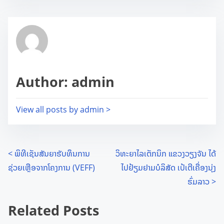
s
e
t
t
r
h
e
i
a
s
d
Author: admin
p
t
o
i
s
View all posts by admin >
m
t
e
o
n
P
<
ພິທີເຊັນສັນຍາຮັບທຶນການ
ວິທະຍາໄລເຕັກນິກ ແຂວງວຽງຈັນ ໄດ້
:
ຊ່ວຍເຫຼືອຈາກໂຄງການ (VEFF)
ໄປຢ້ຽມຢາມບໍລິສັດ ເປ້ເຕີເຄື່ອງນຸ່ງ
o
ຮົ່ມລາວ
>
s
Related Posts
t