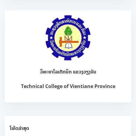
r
c
h
H
e
r
e
.
ວິທະຍາໄລເຕັກນິກ ແຂວງວຽງຈັນ
.
.
Technical College of Vientiane Province
ໂພ້ດລ່າສຸດ