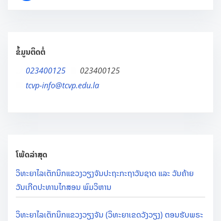
ຂໍ້ມູນຕິດຕໍ່
023400125
023400125
tcvp-info@tcvp.edu.la
ໂພ້ດລ່າສຸດ
ວິທະຍາໄລເຕັກນິກແຂວງວຽງຈັນປະຖະກະຖາວັນຊາດ ແລະ ວັນຄ້າຍ
ວັນເກີດປະທານໄກສອນ ພົມວິຫານ
ວິທະຍາໄລເຕັກນິກແຂວງວຽງຈັນ (ວິທະຍາເຂດວັງວຽງ) ຕອນຮັບພຣະ